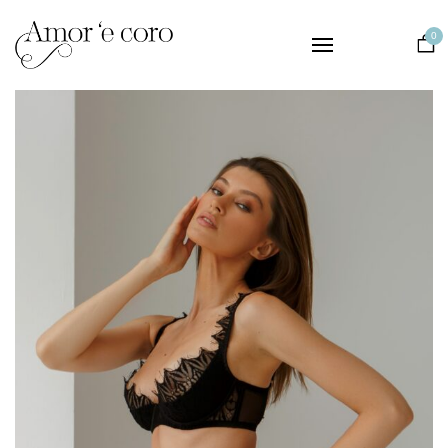
Collezioni
0
Intimo
Notte
Matrimonio
Il Brand
Contatti
EUR