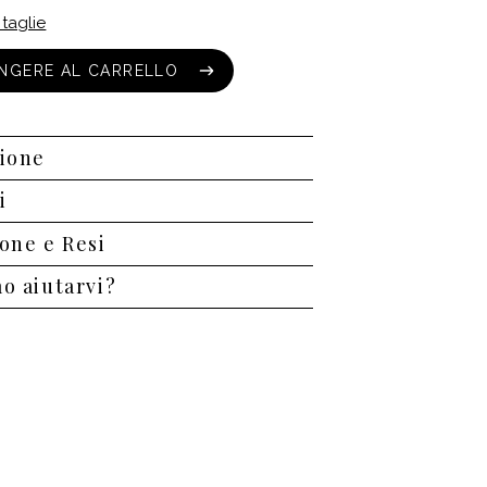
 taglie
NGERE AL CARRELLO
NGERE AL CARRELLO
ione
i
one e Resi
o aiutarvi?