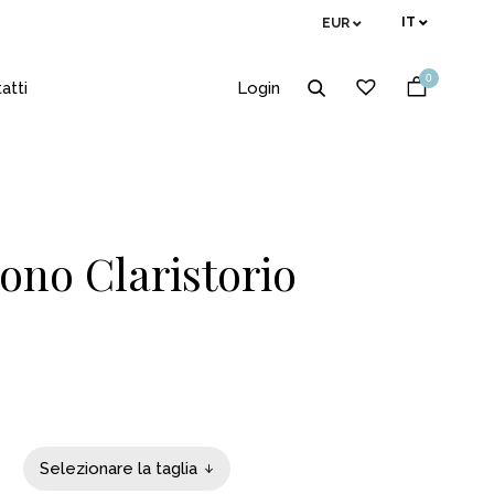
IT
EUR
0
atti
Login
ono Claristorio