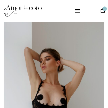
Collezioni
0
Intimo
Notte
Matrimonio
Il Brand
Contatti
EUR