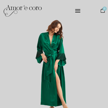
Collezioni
0
Intimo
Notte
Matrimonio
Il Brand
Contatti
EUR