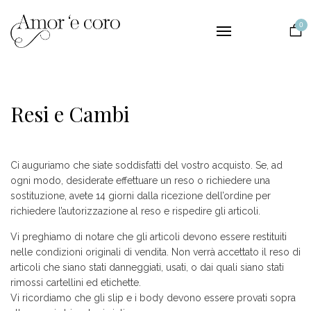
Collezioni
0
Intimo
Notte
Matrimonio
Resi e Cambi
Il Brand
Contatti
Ci auguriamo che siate soddisfatti del vostro acquisto. Se, ad
EUR
ogni modo, desiderate effettuare un reso o richiedere una
sostituzione, avete 14 giorni dalla ricezione dell’ordine per
richiedere l’autorizzazione al reso e rispedire gli articoli.
Vi preghiamo di notare che gli articoli devono essere restituiti
nelle condizioni originali di vendita. Non verrà accettato il reso di
articoli che siano stati danneggiati, usati, o dai quali siano stati
rimossi cartellini ed etichette.
Vi ricordiamo che gli slip e i body devono essere provati sopra